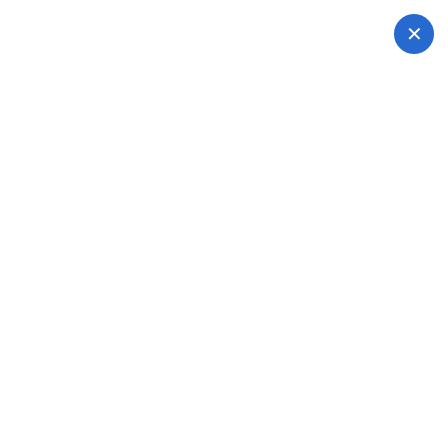
登录平台
✕
标签云列表
按标签聚合浏览相关文章
多线程架构芯片新品进展： bet365在线体育投注 AI加