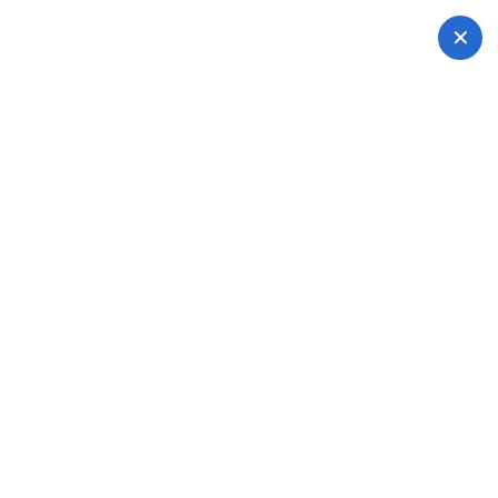
登录平台
✕
AI应用 进展梳理 - bet365
在线体育投注
2026-05-24
bet365在线体育投注
行业资讯
FAQ