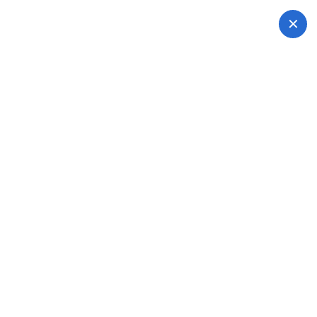
登录平台
✕
bet365在线体育投注 - AI
应用 进展梳理
2026-06-08
bet365在线体育投注
行业资讯
FAQ